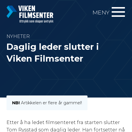
MENY
NYHETER
Daglig leder slutter i
Viken Filmsenter
NB!
Artikkelen er flere år gammel!
Etter å ha ledet filmsenteret fra starten slutter
Tom Rysstad som daglig leder. Han fortsetter nå