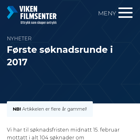
MENY
NYHETER
Første søknadsrunde i
2017
NB!
Artikkelen er flere år gammel!
Vi har til søknadsfristen midnatt 15. februar
mottatt i alt 104 søknader om