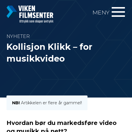
MENY
NYHETER
Kollisjon Klikk – for
musikkvideo
NB!
Artikkelen er flere år gammel!
Hvordan bør du markedsføre video
og musikk på nett?