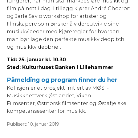
fungerer, når man skal markedsføre musikk og
film på nett i dag. I tillegg kjører
André Chocron
og
Jarle Savio
workshop for artister og
filmskapere som ønsker å videreutvikle sine
musikkvideoer med kjøreregler for hvordan
man bør lage den perfekte musikkvideopitch
og musikkvideobrief.
Tid: 25. januar kl. 10.30
Sted: Kulturhuset Banken i Lillehammer
Påmelding og program finner du her
Kollisjon er et prosjekt initiert av MØST-
Musikknettverk Østlandet, Viken
Filmsenter,
Østnorsk filmsenter og Østafjelske
kompetansesenter for musikk.
Publisert: 10. januar 2019