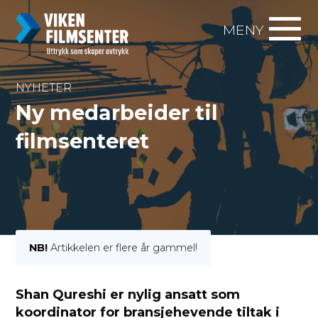
MENY
NYHETER
Ny medarbeider til
filmsenteret
NB!
Artikkelen er flere år gammel!
Shan Qureshi er nylig ansatt som
koordinator for bransjehevende tiltak i