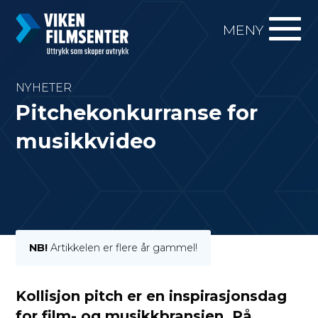
MENY
NYHETER
Pitchekonkurranse for
musikkvideo
NB!
Artikkelen er flere år gammel!
Kollisjon pitch er en inspirasjonsdag
for film- og musikkbransjen. På