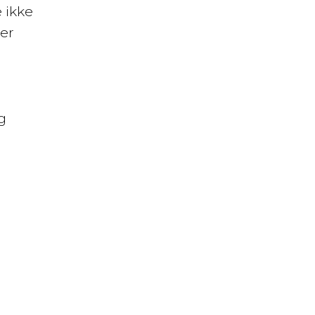
 ikke
rer
g