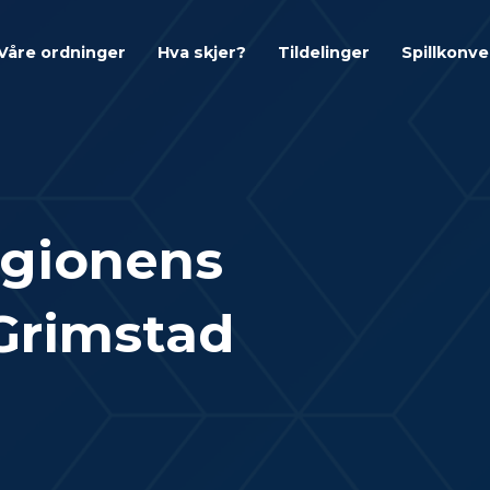
Våre ordninger
Hva skjer?
Tildelinger
Spillkonv
regionens
 Grimstad