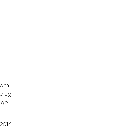
 som
le og
nge.
 2014