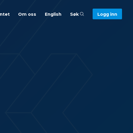
entet
Om oss
English
Søk
Logg inn