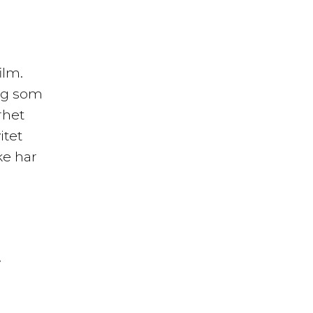
ilm.
dig som
rhet
itet
ke har
v