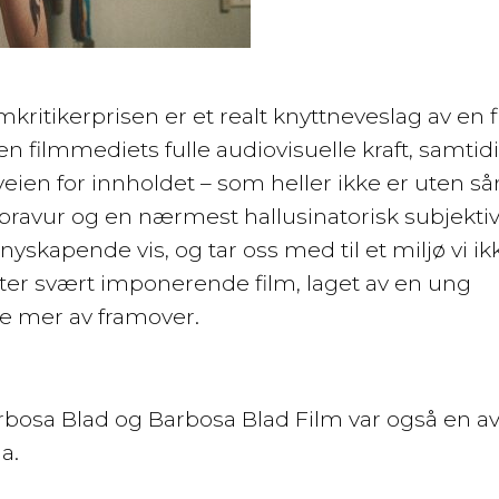
ritikerprisen er et realt knyttneveslag av en f
n filmmediets fulle audiovisuelle kraft, samti
eien for innholdet – som heller ikke er uten så
ravur og en nærmest hallusinatorisk subjektiv
 nyskapende vis, og tar oss med til et miljø vi ik
måter svært imponerende film, laget av en ung
se mer av framover.
arbosa Blad og Barbosa Blad Film var også en a
a.