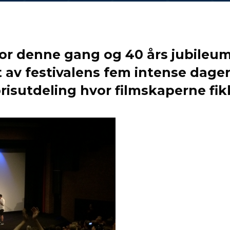
 for denne gang og 40 års jubileu
et av festivalens fem intense dager
risutdeling hvor filmskaperne fik