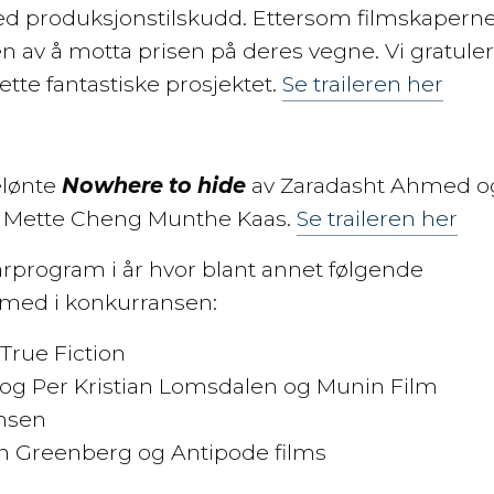
ed produksjonstilskudd. Ettersom filmskaperne
ren av å motta prisen på deres vegne. Vi gratule
tte fantastiske prosjektet.
Se traileren her
elønte
Nowhere to hide
av Zaradasht Ahmed o
 Mette Cheng Munthe Kaas.
Se traileren her
rprogram i år hvor blant annet følgende
 med i konkurransen:
 True Fiction
 og Per Kristian Lomsdalen og Munin Film
ensen
n Greenberg og Antipode films