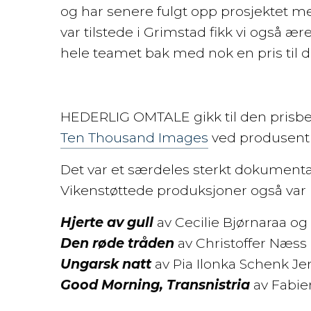
og har senere fulgt opp prosjektet m
var tilstede i Grimstad fikk vi også æ
hele teamet bak med nok en pris til de
HEDERLIG OMTALE gikk til den prisb
Ten Thousand Images
ved produsent
Det var et særdeles sterkt dokumenta
Vikenstøttede produksjoner også var
Hjerte av gull
av Cecilie Bjørnaraa og
Den røde tråden
av Christoffer Næss
Ungarsk natt
av Pia Ilonka Schenk J
Good Morning, Transnistria
av Fabie