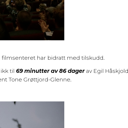
r filmsenteret har bidratt med tilskudd.
kk til
69 minutter av 86 dager
av Egil Håskjol
nt Tone Grøttjord-Glenne.