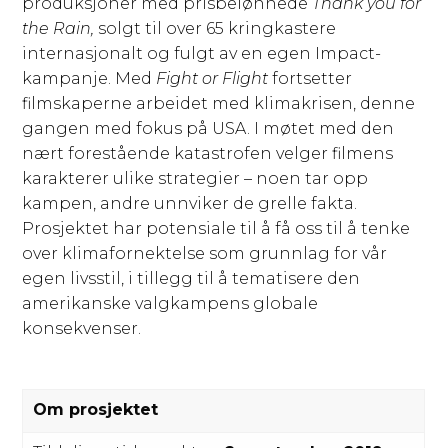
produksjoner med prisbelønnede
Thank you for
the Rain,
solgt til over 65 kringkastere
internasjonalt og fulgt av en egen Impact-
kampanje. Med
Fight or Flight
fortsetter
filmskaperne arbeidet med klimakrisen, denne
gangen med fokus på USA. I møtet med den
nært forestående katastrofen velger filmens
karakterer ulike strategier – noen tar opp
kampen, andre unnviker de grelle fakta.
Prosjektet har potensiale til å få oss til å tenke
over klimafornektelse som grunnlag for vår
egen livsstil, i tillegg til å tematisere den
amerikanske valgkampens globale
konsekvenser.
Om prosjektet