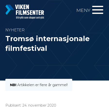
MENY
NYHETER
Tromsø internasjonale
filmfestival
NB!
Artikkelen er flere år gammel!
Publisert: 24. november 2020