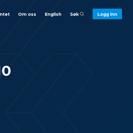
entet
Om oss
English
Søk
Logg inn
10