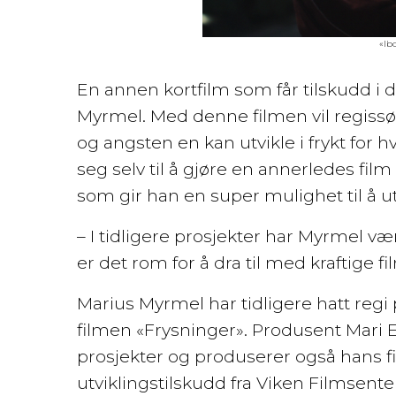
«Ib
En annen kortfilm som får tilskudd i
Myrmel. Med denne filmen vil regiss
og angsten en kan utvikle i frykt for h
seg selv til å gjøre en annerledes film
som gir han en super mulighet til å utv
– I tidligere prosjekter har Myrmel væ
er det rom for å dra til med kraftige f
Marius Myrmel har tidligere hatt regi 
filmen «Frysninger». Produsent Mari 
prosjekter og produserer også hans fil
utviklingstilskudd fra Viken Filmsenter