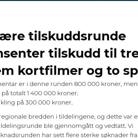
inære tilskuddsrunde
msenter tilskudd til tr
 kortfilmer og to spi
mentar er i denne runden 800 000 kroner, men
 på totalt 1 400 000 kroner.
utvikling på 300 000 kroner.
 regionale bredden i tildelingene, og dette var e
tildelingsrunde ble gjennomgått og vedtatt. Vi
øknadsrunden har sett flere sterke søknader fra