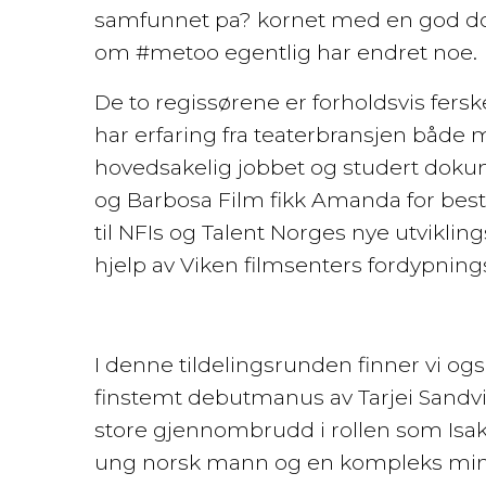
samfunnet pa? kornet med en god dos
om #metoo egentlig har endret noe.
De to regissørene er forholdsvis fers
har erfaring fra teaterbransjen både 
hovedsakelig jobbet og studert doku
og Barbosa Film fikk Amanda for beste 
til NFIs og Talent Norges nye utvikli
hjelp av Viken filmsenters fordypning
I denne tildelingsrunden finner vi ogs
finstemt debutmanus av Tarjei Sandvik
store gjennombrudd i rollen som Isak
ung norsk mann og en kompleks minor