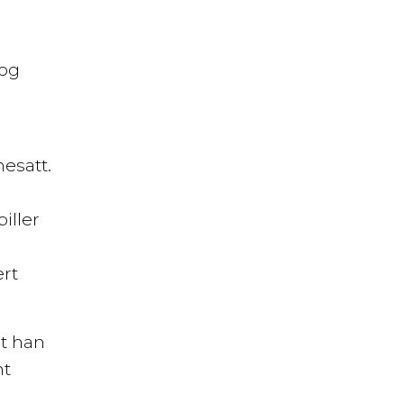
 og
m
esatt.
iller
rt
at han
nt