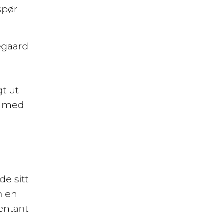
spør
egaard
gt ut
et med
de sitt
m en
entant