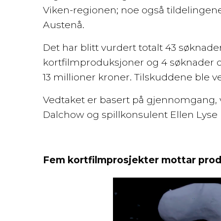
Viken-regionen; noe også tildelingene 
Austenå.
Det har blitt vurdert totalt 43 søkna
kortfilmproduksjoner og 4 søknader om
13 millioner kroner. Tilskuddene ble v
Vedtaket er basert på gjennomgang, v
Dalchow og spillkonsulent Ellen Lyse 
Fem kortfilmprosjekter mottar prod