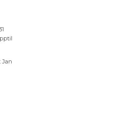
31
pptil
t Jan