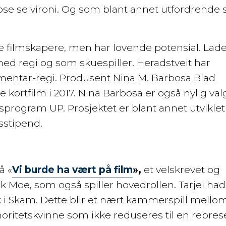
e selvironi. Og som blant annet utfordrende 
ke filmskapere, men har lovende potensial. Lad
med regi og som skuespiller. Heradstveit har
mentar-regi. Produsent Nina M. Barbosa Blad
kortfilm i 2017. Nina Barbosa er også nylig val
ngsprogram UP. Prosjektet er blant annet utvikl
sstipend.
å «
Vi burde ha vært på film
»,
et velskrevet og
 Moe, som også spiller hovedrollen. Tarjei had
 i Skam. Dette blir et nært kammerspill mello
itetskvinne som ikke reduseres til en repres