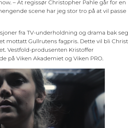
chow. – At regissør Christopher Pahle går for en
engende scene har jeg stor tro på at vil passe
sjoner fra TV-underholdning og drama bak seg
 mottatt Gullrutens fagpris. Dette vil bli Chri
t. Vestfold-produsenten Kristoffer
 både på Viken Akademiet og Viken PRO.