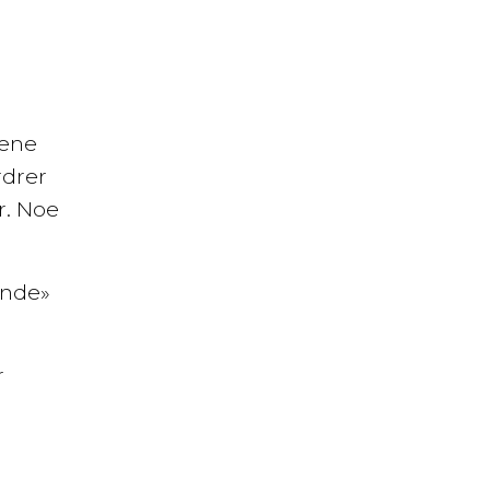
kene
rdrer
r. Noe
ende»
r