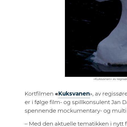
«Kuksvanen» av regiss
Kortfilmen
«
Kuksvanen
», av regissø
er i følge film- og spillkonsulent Jan 
spennende mockumentary- og multipl
– Med den aktuelle tematikken i nytt f