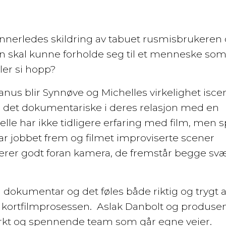
 annerledes skildring av tabuet rusmisbrukeren
skal kunne forholde seg til et menneske so
ler si hopp?
s blir Synnøve og Michelles virkelighet iscen
 det dokumentariske i deres relasjon med en
lle har ikke tidligere erfaring med film, men sp
 har jobbet frem og filmet improviserte scener
erer godt foran kamera, de fremstår begge svæ
 dokumentar og det føles både riktig og trygt 
 kortfilmprosessen. Aslak Danbolt og produse
rkt og spennende team som går egne veier.