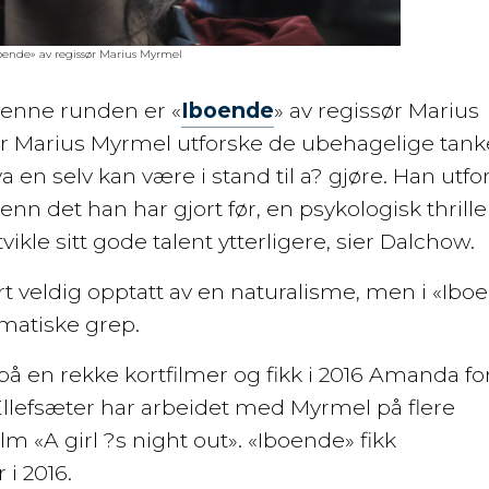
oende» av regissør Marius Myrmel
 denne runden er «
Iboende
» av regissør Marius
ør Marius Myrmel utforske de ubehagelige tan
va en selv kan være i stand til a? gjøre. Han utfo
 enn det han har gjort før, en psykologisk thrille
ikle sitt gode talent ytterligere, sier Dalchow.
rt veldig opptatt av en naturalisme, men i «Ibo
ilmatiske grep.
på en rekke kortfilmer og fikk i 2016 Amanda fo
Ellefsæter har arbeidet med Myrmel på flere
m «A girl ?s night out». «Iboende» fikk
 i 2016.