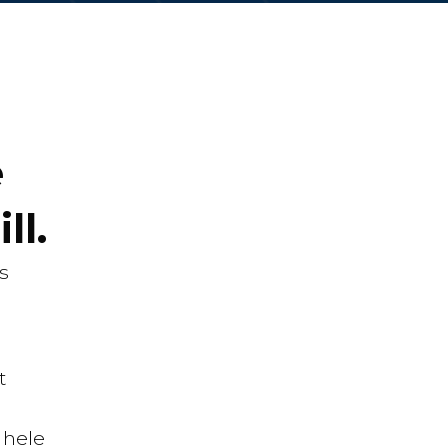
e
ll.
s
t
 hele