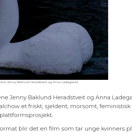
ørene Jenny Baklund Heradstveit og Anna Ladegaard,
rene Jenny Baklund Heradstveit og Anna Ladega
Dalchow et friskt, sjeldent, morsomt, feministisk
attformsprosjekt.
ormat blir det en film som tar unge kvinners pl